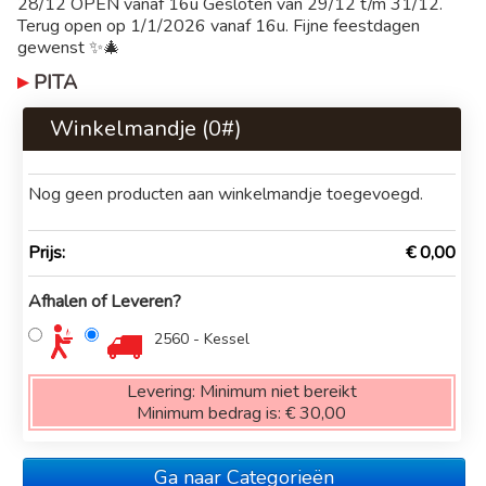
28/12 OPEN vanaf 16u Gesloten van 29/12 t/m 31/12.
Terug open op 1/1/2026 vanaf 16u. Fijne feestdagen
gewenst ✨🎄
PITA
Winkelmandje (
0
#)
Nog geen producten aan winkelmandje toegevoegd.
Prijs:
€ 0,00
Afhalen of Leveren?
2560 - Kessel
Levering:
Minimum niet bereikt
Minimum bedrag is:
€ 30,00
Ga naar Categorieën